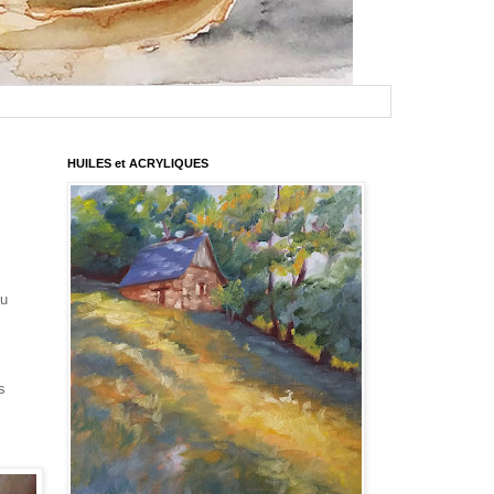
HUILES et ACRYLIQUES
çu
s