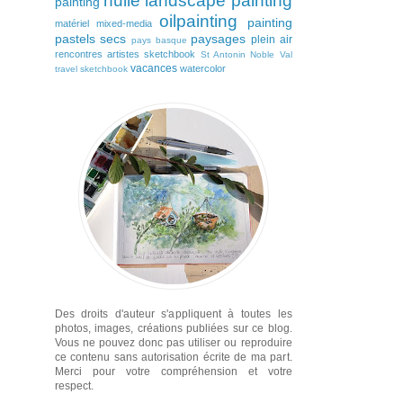
huile
landscape painting
painting
oilpainting
painting
matériel
mixed-media
pastels secs
paysages
plein air
pays basque
rencontres artistes
sketchbook
St Antonin Noble Val
vacances
watercolor
travel sketchbook
Des droits d'auteur s'appliquent à toutes les
photos, images, créations publiées sur ce blog.
Vous ne pouvez donc pas utiliser ou reproduire
ce contenu sans autorisation écrite de ma part.
Merci pour votre compréhension et votre
respect.