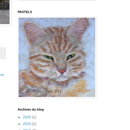
PASTELS
ens
Archives du blog
►
2025
(1)
►
2020
(2)