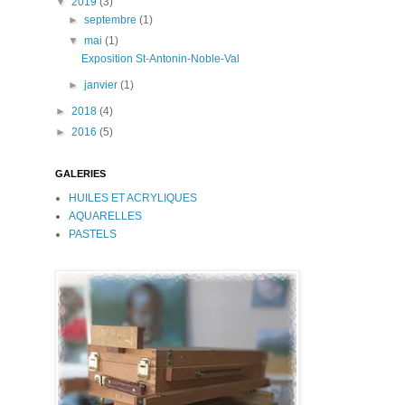
▼
2019
(3)
►
septembre
(1)
▼
mai
(1)
Exposition St-Antonin-Noble-Val
►
janvier
(1)
►
2018
(4)
►
2016
(5)
GALERIES
HUILES ET ACRYLIQUES
AQUARELLES
PASTELS