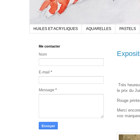
HUILES ET ACRYLIQUES
AQUARELLES
PASTELS
Me contacter
Exposit
Nom
E-mail
*
Très heureus
Message
*
le prix du Ju
Rouge printe
Merci encore
vos marques