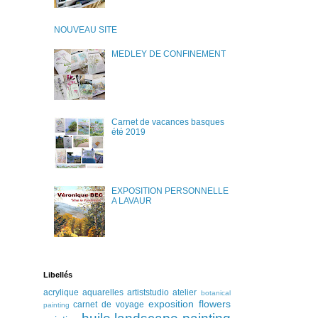
NOUVEAU SITE
MEDLEY DE CONFINEMENT
Carnet de vacances basques
été 2019
EXPOSITION PERSONNELLE
A LAVAUR
Libellés
acrylique
aquarelles
artiststudio
atelier
botanical
exposition
flowers
carnet de voyage
painting