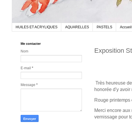
HUILES ET ACRYLIQUES
AQUARELLES
PASTELS
Accueil
Me contacter
Exposition S
Nom
E-mail
*
Très heureuse de p
Message
*
honorée d'y avoir 
Rouge printemps e
Merci encore aux 
vernissage pour t