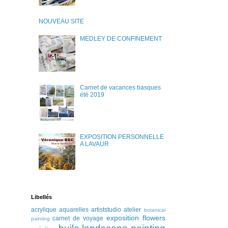
NOUVEAU SITE
MEDLEY DE CONFINEMENT
Carnet de vacances basques
été 2019
EXPOSITION PERSONNELLE
A LAVAUR
Libellés
acrylique
aquarelles
artiststudio
atelier
botanical
exposition
flowers
carnet de voyage
painting