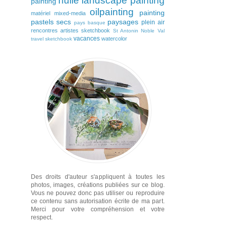
huile
landscape painting
painting
oilpainting
painting
matériel
mixed-media
pastels secs
paysages
plein air
pays basque
rencontres artistes
sketchbook
St Antonin Noble Val
vacances
watercolor
travel sketchbook
Des droits d'auteur s'appliquent à toutes les
photos, images, créations publiées sur ce blog.
Vous ne pouvez donc pas utiliser ou reproduire
ce contenu sans autorisation écrite de ma part.
Merci pour votre compréhension et votre
respect.