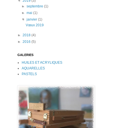
▼
2019
(3)
►
septembre
(1)
►
mai
(1)
▼
janvier
(1)
Vœux 2019
►
2018
(4)
►
2016
(5)
GALERIES
HUILES ET ACRYLIQUES
AQUARELLES
PASTELS