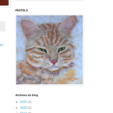
PASTELS
ien
Archives du blog
►
2025
(1)
►
2020
(2)