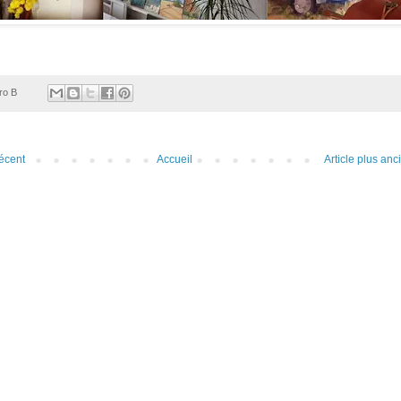
ro B
récent
Accueil
Article plus anc